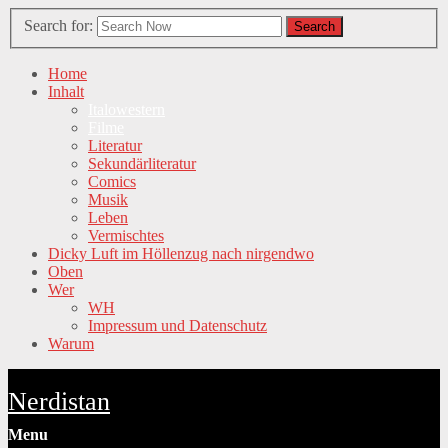
Search for:
Search
Home
Inhalt
Italowestern
Filme
Literatur
Sekundärliteratur
Comics
Musik
Leben
Vermischtes
Dicky Luft im Höllenzug nach nirgendwo
Oben
Wer
WH
Impressum und Datenschutz
Warum
Nerdistan
Menu