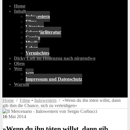
Home
Inhalt
Italowestern
Filme
Literatur
Sekundärliteratur
Comics
Musik
Leben
Vermischtes
Dicky Luft im Höllenzug nach nirgendwo
Oben
Wer
WH
Impressum und Datenschutz
Warum
Home
/
Filme
•
Italowestern
/ »Wenn du ihn töten willst, dann
gib ihm die Chance, sich zu verteidigen«
16
Mai
2014
»Wenn du ihn töten willst, dann gib