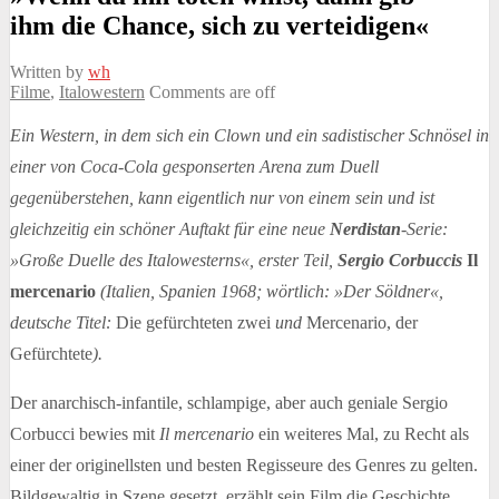
ihm die Chance, sich zu verteidigen«
Written by
wh
Filme
,
Italowestern
Comments are off
Ein Western, in dem sich ein Clown und ein sadistischer Schnösel in
einer von Coca-Cola gesponserten Arena zum Duell
gegenüberstehen, kann eigentlich nur von einem sein und ist
gleichzeitig ein schöner Auftakt für eine neue
Nerdistan
-Serie:
»Große Duelle des Italowesterns«, erster Teil,
Sergio Corbuccis
Il
mercenario
(Italien, Spanien 1968; wörtlich: »Der Söldner«,
deutsche Titel:
Die gefürchteten zwei
und
Mercenario, der
Gefürchtete
).
Der anarchisch-infantile, schlampige, aber auch geniale Sergio
Corbucci bewies mit
Il mercenario
ein weiteres Mal, zu Recht als
einer der originellsten und besten Regisseure des Genres zu gelten.
Bildgewaltig in Szene gesetzt, erzählt sein Film die Geschichte