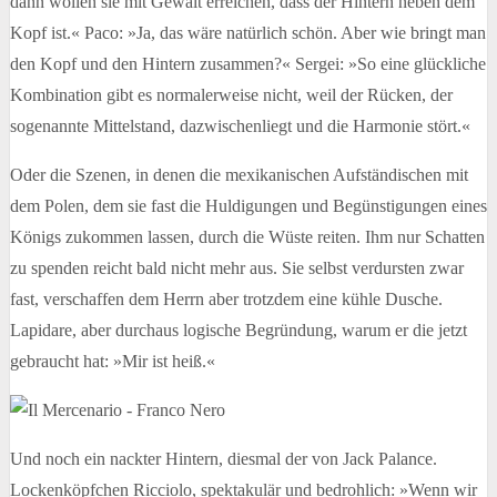
dann wollen sie mit Gewalt erreichen, dass der Hintern neben dem
Kopf ist.« Paco: »Ja, das wäre natürlich schön. Aber wie bringt man
den Kopf und den Hintern zusammen?« Sergei: »So eine glückliche
Kombination gibt es normalerweise nicht, weil der Rücken, der
sogenannte Mittelstand, dazwischenliegt und die Harmonie stört.«
Oder die Szenen, in denen die mexikanischen Aufständischen mit
dem Polen, dem sie fast die Huldigungen und Begünstigungen eines
Königs zukommen lassen, durch die Wüste reiten. Ihm nur Schatten
zu spenden reicht bald nicht mehr aus. Sie selbst verdursten zwar
fast, verschaffen dem Herrn aber trotzdem eine kühle Dusche.
Lapidare, aber durchaus logische Begründung, warum er die jetzt
gebraucht hat: »Mir ist heiß.«
Und noch ein nackter Hintern, diesmal der von Jack Palance.
Lockenköpfchen Ricciolo, spektakulär und bedrohlich: »Wenn wir