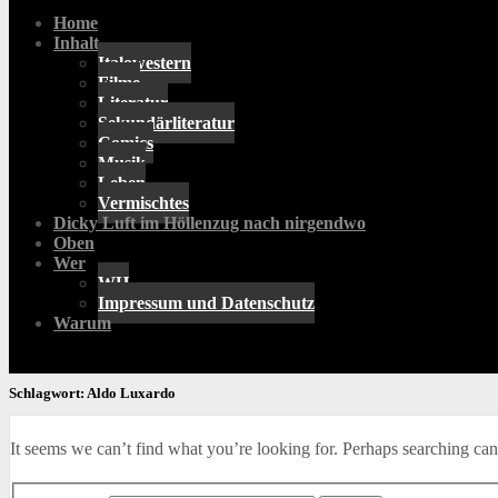
Home
Inhalt
Italowestern
Filme
Literatur
Sekundärliteratur
Comics
Musik
Leben
Vermischtes
Dicky Luft im Höllenzug nach nirgendwo
Oben
Wer
WH
Impressum und Datenschutz
Warum
Schlagwort:
Aldo Luxardo
It seems we can’t find what you’re looking for. Perhaps searching can