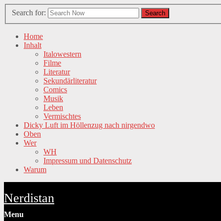
Search for:
Search
Home
Inhalt
Italowestern
Filme
Literatur
Sekundärliteratur
Comics
Musik
Leben
Vermischtes
Dicky Luft im Höllenzug nach nirgendwo
Oben
Wer
WH
Impressum und Datenschutz
Warum
Nerdistan
Menu