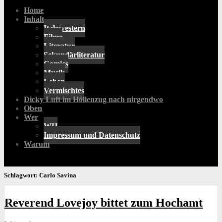
Home
Inhalt
Italowestern
Filme
Literatur
Sekundärliteratur
Comics
Musik
Leben
Vermischtes
Dicky Luft im Höllenzug nach nirgendwo
Oben
Wer
WH
Impressum und Datenschutz
Warum
Schlagwort:
Carlo Savina
Reverend Lovejoy bittet zum Hochamt