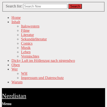
Search for:
Search
Home
Inhalt
Italowestern
Filme
Literatur
Sekundärliteratur
Comics
Musik
Leben
Vermischtes
Dicky Luft im Höllenzug nach nirgendwo
Oben
Wer
WH
Impressum und Datenschutz
Warum
Nerdistan
Menu