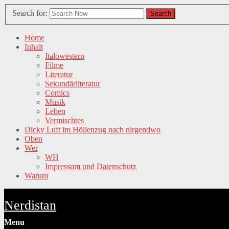
Search for:
Search
Home
Inhalt
Italowestern
Filme
Literatur
Sekundärliteratur
Comics
Musik
Leben
Vermischtes
Dicky Luft im Höllenzug nach nirgendwo
Oben
Wer
WH
Impressum und Datenschutz
Warum
Nerdistan
Menu