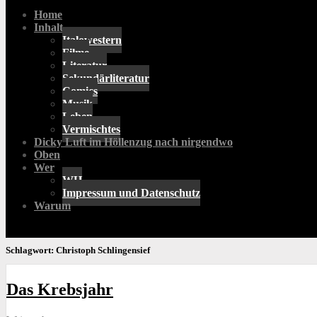
Home
Inhalt
Italowestern
Filme
Literatur
Sekundärliteratur
Comics
Musik
Leben
Vermischtes
Dicky Luft im Höllenzug nach nirgendwo
Oben
Wer
WH
Impressum und Datenschutz
Warum
Schlagwort:
Christoph Schlingensief
Das Krebsjahr