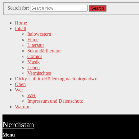
Search for:
Search
Home
Inhalt
Italowestern
Filme
Literatur
Sekundärliteratur
Comics
Musik
Leben
Vermischtes
Dicky Luft im Höllenzug nach nirgendwo
Oben
Wer
WH
Impressum und Datenschutz
Warum
Nerdistan
Menu