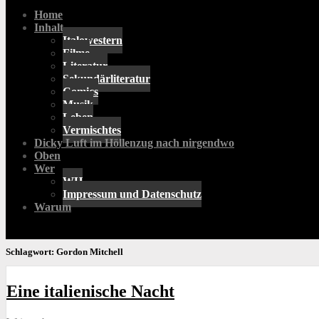
Home
Inhalt
Italowestern
Filme
Literatur
Sekundärliteratur
Comics
Musik
Leben
Vermischtes
Dicky Luft im Höllenzug nach nirgendwo
Oben
Wer
WH
Impressum und Datenschutz
Warum
Schlagwort:
Gordon Mitchell
Eine italienische Nacht