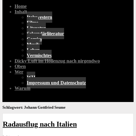
Home
Inhalt
Italowestern
Filme
Literatur
Sekundärliteratur
Comics
Musik
Leben
Vermischtes
Dicky Luft im Höllenzug nach nirgendwo
Oben
Wer
WH
Impressum und Datenschutz
Warum
Schlagwort:
Johann Gottfried Seume
Radausflug nach Italien