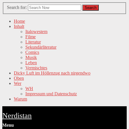
Search for:
Search
Home
Inhalt
Italowestern
Filme
Literatur
Sekundärliteratur
Comics
Musik
Leben
Vermischtes
Dicky Luft im Höllenzug nach nirgendwo
Oben
Wer
WH
Impressum und Datenschutz
Warum
Nerdistan
Menu