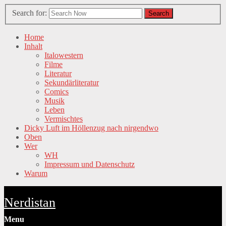
Search for:
Search
Home
Inhalt
Italowestern
Filme
Literatur
Sekundärliteratur
Comics
Musik
Leben
Vermischtes
Dicky Luft im Höllenzug nach nirgendwo
Oben
Wer
WH
Impressum und Datenschutz
Warum
Nerdistan
Menu