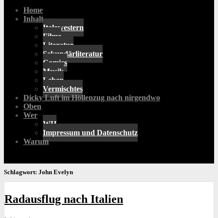
Home
Inhalt
Italowestern
Filme
Literatur
Sekundärliteratur
Comics
Musik
Leben
Vermischtes
Dicky Luft im Höllenzug nach nirgendwo
Oben
Wer
WH
Impressum und Datenschutz
Warum
Schlagwort:
John Evelyn
Radausflug nach Italien