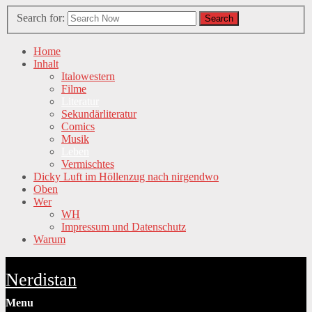
Search for:
Search
Home
Inhalt
Italowestern
Filme
Literatur
Sekundärliteratur
Comics
Musik
Leben
Vermischtes
Dicky Luft im Höllenzug nach nirgendwo
Oben
Wer
WH
Impressum und Datenschutz
Warum
Nerdistan
Menu