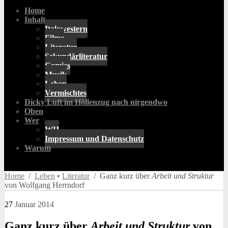
Home
Inhalt
Italowestern
Filme
Literatur
Sekundärliteratur
Comics
Musik
Leben
Vermischtes
Dicky Luft im Höllenzug nach nirgendwo
Oben
Wer
WH
Impressum und Datenschutz
Warum
Home
/
Leben
•
Literatur
/ Ganz kurz über
Arbeit und Struktur
von Wolfgang Herrndorf
27
Januar
2014
Ganz kurz über
Arbeit und Struktur
von